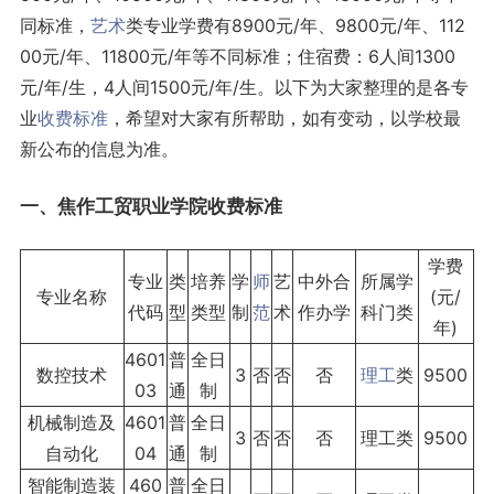
同标准，
艺术
类专业学费有8900元/年、9800元/年、112
00元/年、11800元/年等不同标准；住宿费：6人间1300
元/年/生，4人间1500元/年/生。以下为大家整理的是各专
业
收费标准
，希望对大家有所帮助，如有变动，以学校最
新公布的信息为准。
一、焦作工贸职业学院收费标准
学费
专业
类
培养
学
师
艺
中外合
所属学
专业名称
(元/
代码
型
类型
制
范
术
作办学
科门类
年)
4601
普
全日
数控技术
3
否
否
否
理工
类
9500
03
通
制
机械制造及
4601
普
全日
3
否
否
否
理工类
9500
自动化
04
通
制
智能制造装
460
普
全日