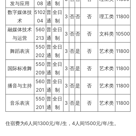
发与应用
08
通
制
数字媒体技
5102
普
全日
3
否
否
否
理工类
11800
术
04
通
制
融媒体技术
560
普
全日
3
否
否
否
文科类
10500
与运营
213
通
制
550
普
全日
舞蹈表演
3
否
是
否
艺术类
11800
202
通
制
550
普
全日
国际标准舞
3
否
是
否
艺术类
11800
209
通
制
560
普
全日
播音与主持
3
否
是
否
艺术类
11800
201
通
制
550
普
全日
音乐表演
3
否
是
否
艺术类
11800
201
通
制
住宿费为6人间1300元/年/生，4人间1500元/年/生。