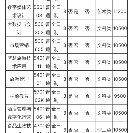
数字媒体艺
5501
普
全日
3
否
是
否
艺术类
11200
术设计
03
通
制
大数据与会
530
普
全日
3
否
否
否
文科类
10500
计
302
通
制
530
普
全日
市场营销
3
否
否
否
文科类
10500
605
通
制
智慧旅游技
5401
普
全日
3
否
否
否
文科类
10500
术应用
11
通
制
5401
普
全日
旅游管理
3
否
否
否
文科类
10500
01
通
制
5701
普
全日
学前教育
3
是
否
否
文科类
9500
02K
通
制
酒店管理与
5401
普
全日
3
否
否
否
文科类
10500
数字化运营
06
通
制
食品生物技
4701
普
全日
3
否
否
否
理工类
10500