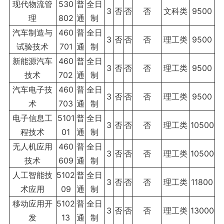
现代物流管
530
普
全日
3
否
否
否
文科类
9500
理
802
通
制
汽车制造与
460
普
全日
3
否
否
否
理工类
9500
试验技术
701
通
制
新能源汽车
460
普
全日
3
否
否
否
理工类
9500
技术
702
通
制
汽车电子技
460
普
全日
3
否
否
否
理工类
9500
术
703
通
制
电子信息工
5101
普
全日
3
否
否
否
理工类
10500
程技术
01
通
制
无人机应用
460
普
全日
3
否
否
否
理工类
10500
技术
609
通
制
人工智能技
5102
普
全日
3
否
否
否
理工类
11800
术应用
09
通
制
移动应用开
5102
普
全日
3
否
否
否
理工类
13000
发
13
通
制