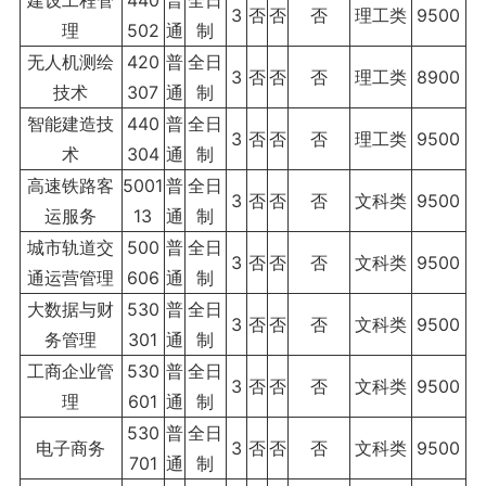
建设工程管
440
普
全日
3
否
否
否
理工类
9500
理
502
通
制
无人机测绘
420
普
全日
3
否
否
否
理工类
8900
技术
307
通
制
智能建造技
440
普
全日
3
否
否
否
理工类
9500
术
304
通
制
高速铁路客
5001
普
全日
3
否
否
否
文科类
9500
运服务
13
通
制
城市轨道交
500
普
全日
3
否
否
否
文科类
9500
通运营管理
606
通
制
大数据与财
530
普
全日
3
否
否
否
文科类
9500
务管理
301
通
制
工商企业管
530
普
全日
3
否
否
否
文科类
9500
理
601
通
制
530
普
全日
电子商务
3
否
否
否
文科类
9500
701
通
制