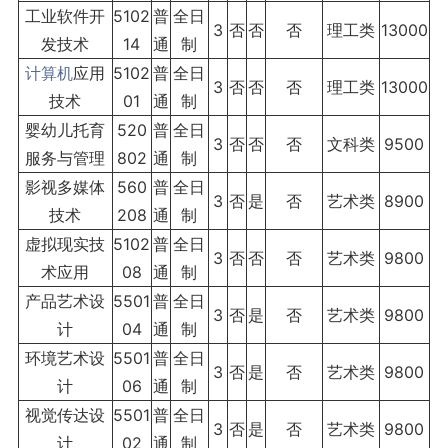
工业软件开
5102
普
全日
3
否
否
否
理工类
13000
发技术
14
通
制
计算机
应用
5102
普
全日
3
否
否
否
理工类
13000
技术
01
通
制
婴幼儿托育
520
普
全日
3
否
否
否
文科类
9500
服务与管理
802
通
制
影视多媒体
560
普
全日
3
否
是
否
艺术类
8900
技术
208
通
制
虚拟现实技
5102
普
全日
3
否
否
否
艺术类
9800
术应用
08
通
制
产品艺术设
5501
普
全日
3
否
是
否
艺术类
9800
计
04
通
制
环境艺术设
5501
普
全日
3
否
是
否
艺术类
9800
计
06
通
制
视觉传达设
5501
普
全日
3
否
是
否
艺术类
9800
计
02
通
制