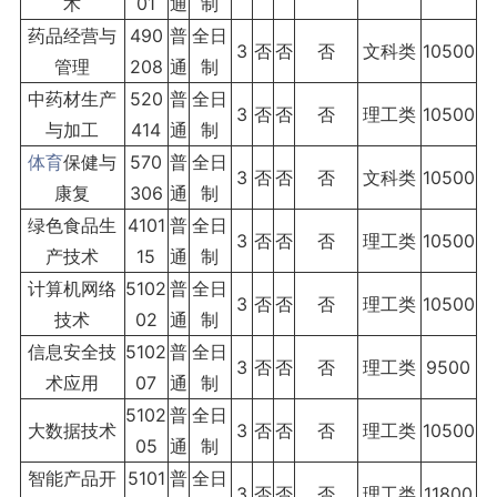
术
01
通
制
药品经营与
490
普
全日
3
否
否
否
文科类
10500
管理
208
通
制
中药材生产
520
普
全日
3
否
否
否
理工类
10500
与加工
414
通
制
体育
保健与
570
普
全日
3
否
否
否
文科类
10500
康复
306
通
制
绿色食品生
4101
普
全日
3
否
否
否
理工类
10500
产技术
15
通
制
计算机网络
5102
普
全日
3
否
否
否
理工类
10500
技术
02
通
制
信息安全技
5102
普
全日
3
否
否
否
理工类
9500
术应用
07
通
制
5102
普
全日
大数据技术
3
否
否
否
理工类
10500
05
通
制
智能产品开
5101
普
全日
3
否
否
否
理工类
11800