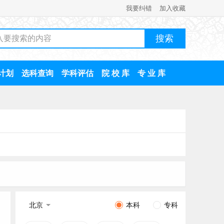
我要纠错
加入收藏
计划
选科查询
学科评估
院 校 库
专 业 库
北京
本科
专科