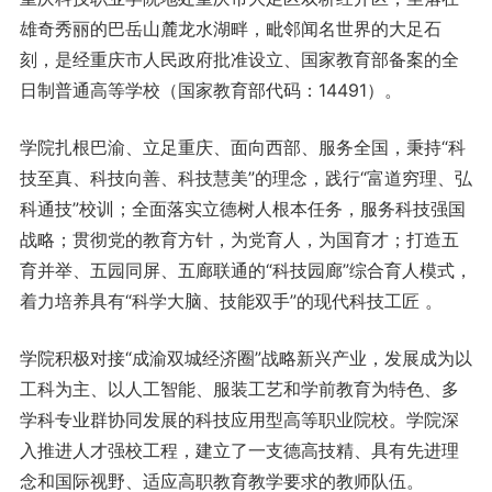
雄奇秀丽的巴岳山麓龙水湖畔，毗邻闻名世界的大足石
刻，是经重庆市人民政府批准设立、国家教育部备案的全
日制普通高等学校（国家教育部代码：14491）。
学院扎根巴渝、立足重庆、面向西部、服务全国，秉持“科
技至真、科技向善、科技慧美”的理念，践行“富道穷理、弘
科通技”校训；全面落实立德树人根本任务，服务科技强国
战略；贯彻党的教育方针，为党育人，为国育才；打造五
育并举、五园同屏、五廊联通的“科技园廊”综合育人模式，
着力培养具有“科学大脑、技能双手”的现代科技工匠 。
学院积极对接“成渝双城经济圈”战略新兴产业，发展成为以
工科为主、以人工智能、服装工艺和学前教育为特色、多
学科专业群协同发展的科技应用型高等职业院校。学院深
入推进人才强校工程，建立了一支德高技精、具有先进理
念和国际视野、适应高职教育教学要求的教师队伍。