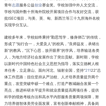
青年
志愿
服务公益
创业
赛金奖。学校加强中外人文交流，
学校与国外数十所海外院校开展项目合作与友好交流，获
批ISEC项目，与美、英、匈、新西兰等三十九所海外名校
实现学分互认。
建校多年来，学校始终秉持“勤思笃学，修身律己”的传统，
形成了“知行合一，大爱及人”的校风，“良师益友，承绪出
新”的教风，“沉下心思，放开眼界”的学风，培养输送各类
人，为地方经济社会发展作出了突出贡献。新时期，学校
以新时代中国特色社会主义思想为指导，落实立德树人根
本任务，立足唐山、面向河北、辐射全国，坚持“
211
22”总
体工作思路：扭住坚持从严治校、人才培养质量提升两个
重点，攻坚突破申硕一个难点，打造产教城融合发展一个
亮点，推进科研水平提升和就业质量提高两项任务，提供
科学的绩效考核办法和高水平内部服务质量两项保障，努
力培养德智体美劳全面发展，富有创新奉献精神，具备岗