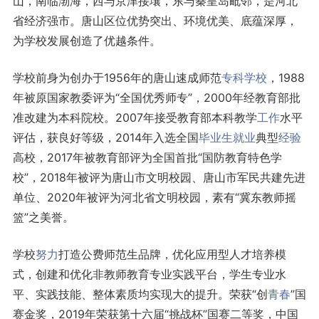
山，南临渤海，西与京津接壤，东与秦皇岛毗邻，是河北
省经济强市。唐山区位优势突出、环境优美、底蕴深厚，
为学校发展创造了优越条件。
学校前身为创办于1956年的唐山速成师范
专科学校
，1988
年被原国家教委评为“全国优秀师专”，2000年经教育部批
准改建为本科院校。2007年接受教育部本科教学
工作
水平
评估，获良好等级，2014年入选全国
毕业生
就业
典型
经验
高校，2017年被教育部评为全国首批“国防教育特色学
校”，2018年被评为唐山市文明校园、唐山市军民共建先进
单位、2020年被评为河北省文明校园，素有“冀东教师摇
篮”之美誉。
学校
努力
打造公费师范生品牌，优化应用型人才培养模
式，创建和优化非教师教育专业实践平台，学生专业水
平、实践技能、整体素质均实现大的提升。荣获“创
青春
”国
赛金奖，2019年荣获第十六届“挑战杯”国赛二等奖，中国