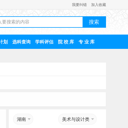
我要纠错
加入收藏
计划
选科查询
学科评估
院 校 库
专 业 库
湖南
美术与设计类