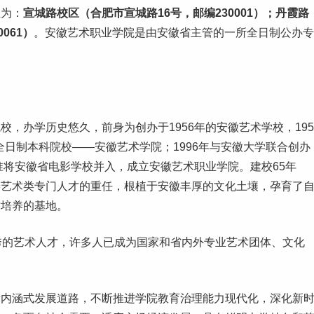
址为：
宣城路校区（合肥市宣城路16号，邮编230001）；丹霞路
061）
。安徽艺术职业学院是由安徽省主管的一所全日制公办
专
，办学历史悠久，前身为创办于1956年的安徽艺术学校，195
全日制
本科
院校——安徽艺术学院；1996年与安徽大学联合创办
准将安徽省
电影
学校并入，成立安徽艺术职业学院。建校65年
养艺术类专门人才的重任，根植于安徽丰厚的文化土壤，孕育了
才培养的基地。
秀的艺术人才，许多人已成为国家和省内外专业艺术团体、文化
量内涵式发展道路，不断推进学院教育治理能力现代化，深化新