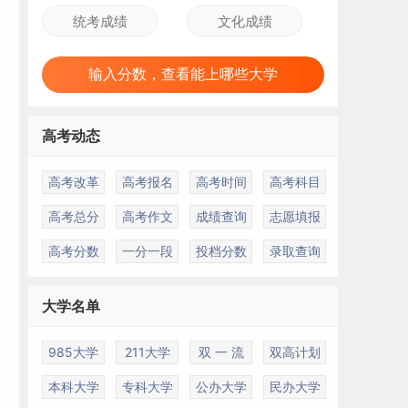
输入分数，查看能上哪些大学
高考动态
高考改革
高考报名
高考时间
高考科目
高考总分
高考作文
成绩查询
志愿填报
高考分数
一分一段
投档分数
录取查询
大学名单
985大学
211大学
双 一 流
双高计划
本科大学
专科大学
公办大学
民办大学