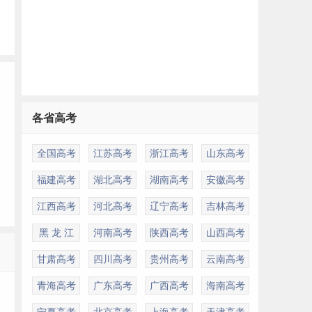
各省高考
全国高考
江苏高考
浙江高考
山东高考
福建高考
湖北高考
湖南高考
安徽高考
江西高考
河北高考
辽宁高考
吉林高考
黑 龙 江
河南高考
陕西高考
山西高考
多
甘肃高考
四川高考
贵州高考
云南高考
青海高考
广东高考
广西高考
海南高考
宁夏高考
北京高考
上海高考
天津高考