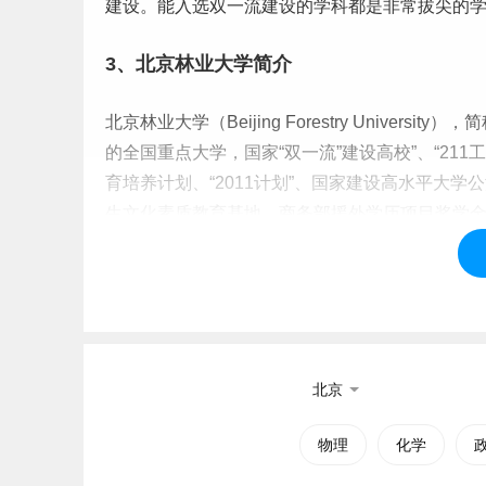
建设。能入选双一流建设的学科都是非常拔尖的
3、北京林业大学简介
北京林业大学（Beijing Forestry Unive
的全国重点大学，国家“双一流”建设高校”、“21
育培养计划、“2011计划”、国家建设高水平大
生
文化素质教育基地，商务部援外学历项目奖学金
林组织奖学金项目院校，北京高科大学联盟、丝
士学位授予单位，国务院学位委员会、教育部授
科内可自主设置博士、硕士
二级
学科及交叉学科
资格。学校以生物学、生态学为基础，以林学、
经、文、法、哲、教、艺等多门类协调发展。
北京
学校办学可追溯至1902年京师大学堂的农业科林
物理
化学
立北京林学院。1956年北京农业大学造园系和清
1985年更名为北京林业大学。