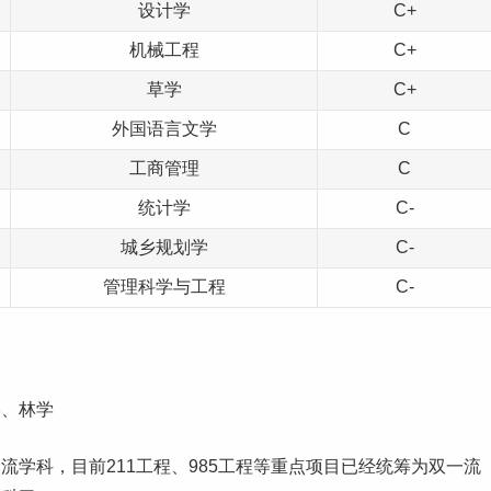
设计学
C+
机械工程
C+
草学
C+
外国
语言
文学
C
工商管理
C
统计学
C-
城乡规划学
C-
管理科学与工程
C-
学、林学
一流学科
，目前
211
工程、
985
工程等重点项目已经统筹为双一流