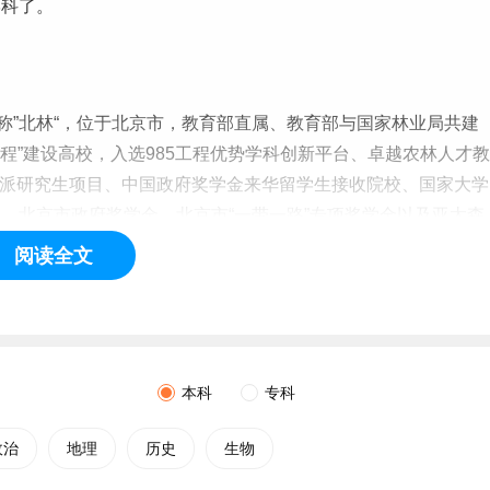
学科了。
rsity），简称”北林“，位于北京市，教育部直属、教育部与国家林业局共建
1工程”建设高校，入选985工程优势学科创新平台、卓越农林人才教
学公派研究生项目、中国政府奖学金来华留学生接收院校、国家
大学
、北京市政府奖学金、北京市“一带一路”专项奖学金以及亚太森
绸之路农业教育科技创新联盟创始成员，全国首批博士、硕士、
阅读全文
权可自行审定教授任职资格的高校，国务院学位委员会授权一级
的高校，设有研究生院和国家大学科技园，具备
本科
自主选拔录
风景园林学、林业工程、农林经济管理为特色，农、理、工、管
本科
专科
学目。1952年北京农业大学森林系与
河北
农学院森林系合并，成
政治
地理
历史
生物
华大学建筑系部分并入学校。1960年被列为全国重点高等学校。