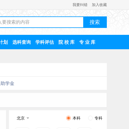
我要纠错
加入收藏
计划
选科查询
学科评估
院 校 库
专 业 库
奖助学金
北京
本科
专科