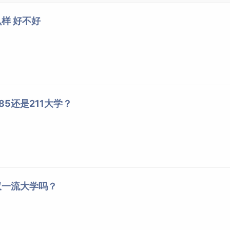
样 好不好
5还是211大学？
双一流大学吗？