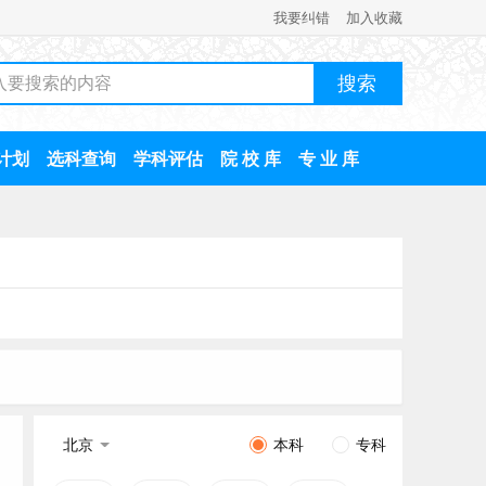
我要纠错
加入收藏
计划
选科查询
学科评估
院 校 库
专 业 库
北京
本科
专科