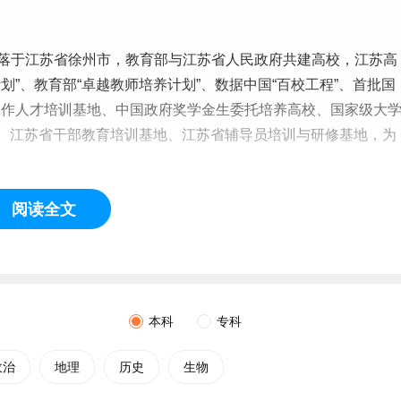
rsity），坐落于江苏省徐州市，教育部与江苏省人民政府共建高校，江苏高
划”、教育部“卓越教师培养计划”、数据中国“百校工程”、首批国
工作
人才培训基地、中国政府奖学金生委托培养高校、国家级
大
”、江苏省干部教育培训基地、江苏省辅导员培训与研修基地，为
成学校。1956年成立江苏省中学师资训练班。1957年成立江苏
阅读全文
并，成立徐州师范学院，是当时苏北地区唯一的
本科
高校。1981年
名为徐州师范大学。1999年原煤炭部所属的徐州工业学校并入。
学校成为江苏省省级博士立项建设单位。
本科
专科
政治
地理
历史
生物