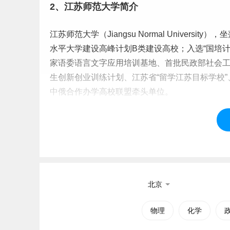
2、江苏师范大学简介
江苏师范大学（Jiangsu Normal Unive
水平大学建设高峰计划B类建设高校；入选“国培计
家语委语言文字应用培训基地、首批民政部社会
生
创新
创业
训练计划、江苏省“留学江苏目标学校
中俄合作办学高校联盟牵头单位。
学校前身是1952年创办的苏南军区转业干部文化速
师范
专科学校
。1959年与徐州师范专科学校合
成为全国首批硕士学位授予单位。1996年学校更
2011年学校更名为江苏师范大学。2017年，
北京
标签：
江苏师范大学
物理
化学