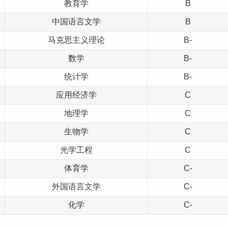
教育学
B
中国
语言
文学
B
马克思主义理论
B-
数学
B-
统计学
B-
应用经济学
C
地理学
C
生物学
C
光学工程
C
体育
学
C-
外国语言文学
C-
化学
C-