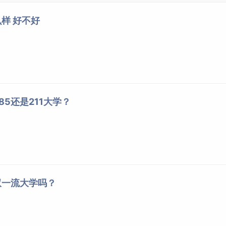
样 好不好
5还是211大学？
双一流大学吗？