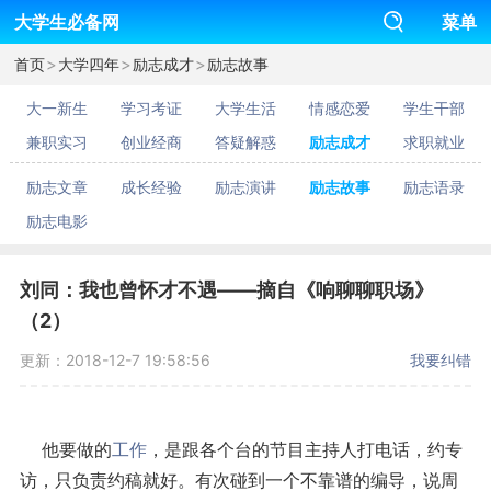
大学生必备网
菜单
>
>
>
首页
大学四年
励志成才
励志故事
大一新生
学习考证
大学生活
情感恋爱
学生干部
兼职实习
创业经商
答疑解惑
励志成才
求职就业
励志文章
成长经验
励志演讲
励志故事
励志语录
励志电影
刘同：我也曾怀才不遇——摘自《响聊聊职场》
（2）
更新：2018-12-7 19:58:56
我要纠错
他要做的
工作
，是跟各个台的节目主持人打电话，约专
访，只负责约稿就好。有次碰到一个不靠谱的编导，说周