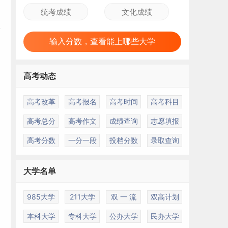
输入分数，查看能上哪些大学
高考动态
高考改革
高考报名
高考时间
高考科目
高考总分
高考作文
成绩查询
志愿填报
高考分数
一分一段
投档分数
录取查询
大学名单
985大学
211大学
双 一 流
双高计划
本科大学
专科大学
公办大学
民办大学