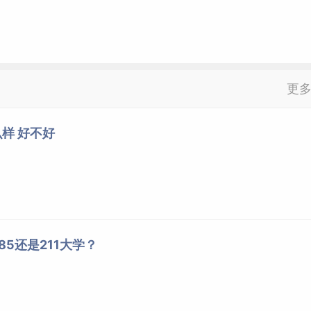
更
样 好不好
5还是211大学？