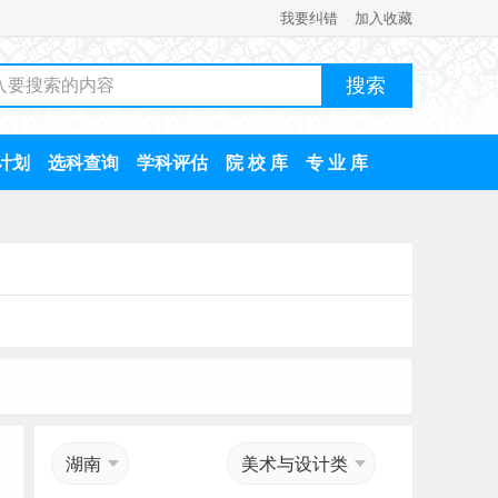
我要纠错
加入收藏
计划
选科查询
学科评估
院 校 库
专 业 库
湖南
美术与设计类