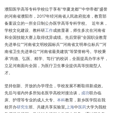
濮阳医学高等专科学校位于享有“华夏龙都”“中华帝都”盛誉
的河南省濮阳市，2017年经河南省人民政府批准，教育部
备案设立的一所全日制公办医学高等专科学校。 近年来，
学校文化建设、教科研
工作
成效显著，师生多次在河南省
和全国技能大赛上取得优异成绩。先后荣获“全国职业教育
先进单位”“河南省文明校园标兵”“河南省文明单位标兵”“河
南省卫生先进单位”“河南省最美建筑”等荣誉称号。学校秉
承“尚德、弘医、精学、笃行”的校训，全面提高办学水平，
立足河南面向全国，为医疗卫生事业提供高等技能型人
才。
坚持创新、开放的办学理念，学校发展不断取得新成效。
先后与省内外多所知名医学高校对接洽谈，
成功
联办临
床、护理等专业的成人大专、
本科
教育，新乡医学院在我
校开办
研究生
班、共建共享实验室,
上海
中
医药
大学为我校