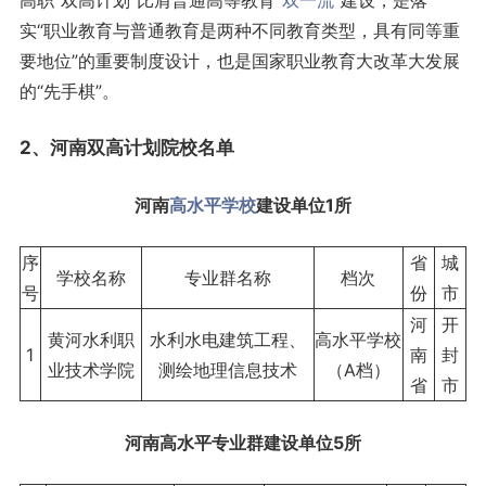
高职“双高计划”比肩普通高等教育“
双一流
”建设，是落
实“职业教育与普通教育是两种不同教育类型，具有同等重
要地位”的重要制度设计，也是国家职业教育大改革大发展
的“先手棋”。
2、
河南
双高计划院校名单
河南
高水平学校
建设单位1所
序
省
城
学校名称
专业群名称
档次
号
份
市
河
开
黄河水利职
水利水电建筑工程、
高水平学校
1
南
封
业技术学院
测绘地理信息技术
（A档）
省
市
河南高水平专业群建设单位5所