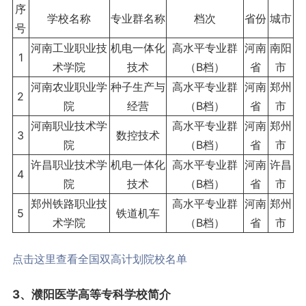
序
学校名称
专业群名称
档次
省份
城市
号
河南工业职业技
机电一体化
高水平专业群
河南
南阳
1
术学院
技术
（B档）
省
市
河南农业职业学
种子生产与
高水平专业群
河南
郑州
2
院
经营
（B档）
省
市
河南职业技术学
高水平专业群
河南
郑州
3
数控技术
院
（B档）
省
市
许昌职业技术学
机电一体化
高水平专业群
河南
许昌
4
院
技术
（B档）
省
市
郑州铁路职业技
高水平专业群
河南
郑州
5
铁道机车
术学院
（B档）
省
市
点击这里查看全国双高计划院校名单
3、濮阳医学高等专科学校简介