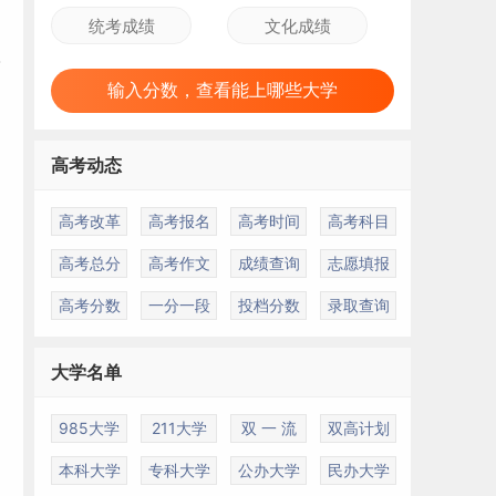
输入分数，查看能上哪些大学
高考动态
高考改革
高考报名
高考时间
高考科目
高考总分
高考作文
成绩查询
志愿填报
高考分数
一分一段
投档分数
录取查询
大学名单
985大学
211大学
双 一 流
双高计划
本科大学
专科大学
公办大学
民办大学