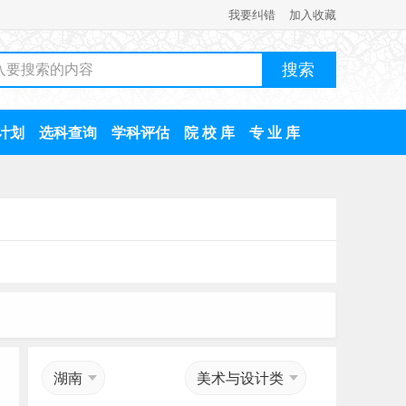
我要纠错
加入收藏
计划
选科查询
学科评估
院 校 库
专 业 库
湖南
美术与设计类