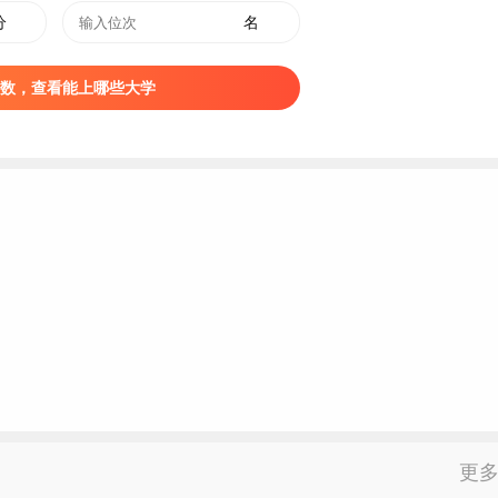
分
名
数，查看能上哪些大学
e）位于
辽宁
省铁岭市新城区，是经教育部批准设立的一所全日制
试点院校。
师范高等专科学校、铁岭职工大学三校合并而来。铁岭师范学校
更
办的简易师范，1949年3月归属铁岭联合中学师范部，1950年3