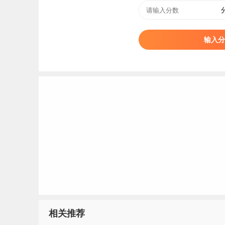
输入分
铁岭师范高等专科学校简介
铁岭师范高等专科学校（Tieling Normal Colleg
普通高等专科学校，为国家第二批1+X证书制度
铁岭师范高等专科学校由原铁岭师范学校、铁岭
相关推荐
前身最早可追溯至1906年在铁岭银冈书院劝学所举