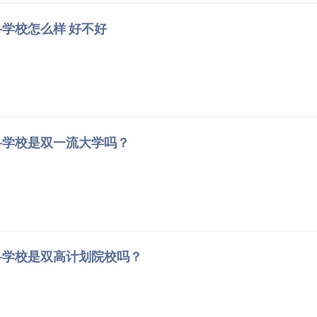
名为铁岭市师范学校，1997年6月与铁岭师范高等专科学校合
学校怎么样 好不好
辽宁大学铁岭师专班，1979年4月更名为辽宁师范学院铁岭分
岭师范专科学校，1993年6月更名为铁岭师范高等专科学校；铁岭
，1987年更名为铁岭市职工大学，1993年10月更名为铁岭职工
科学校是双一流大学吗？
科学校是双高计划院校吗？