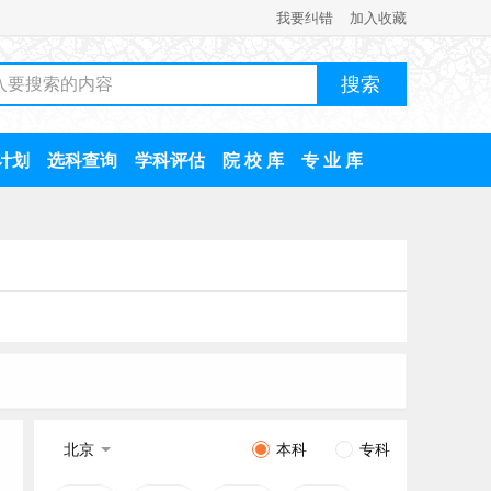
我要纠错
加入收藏
计划
选科查询
学科评估
院 校 库
专 业 库
北京
本科
专科