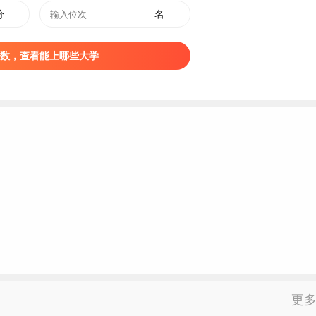
分
名
数，查看能上哪些大学
mjtzy.nmbys.cn/news/view/aid/120025/tag/XW
更