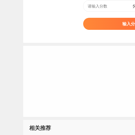
输入分
2021届内蒙古交通职业技术学院毕业生就业质量报告：https://n
标签：
内蒙古交通职业技术学院
相关推荐