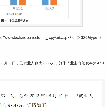
h.net.cn/column_rcpy/art.aspx?id=24320&type=2
年08月31日，已就业人数为2506人，总体毕业去向落实率为97.4