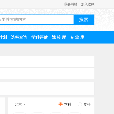
我要纠错
加入收藏
计划
选科查询
学科评估
院 校 库
专 业 库
北京
本科
专科