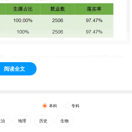
mjtzy.nmbys.cn/news/view/aid/128237/tag/XW
阅读全文
72%
本科
专科
政治
地理
历史
生物