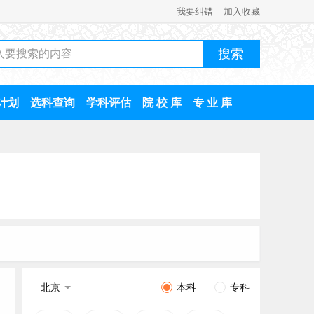
我要纠错
加入收藏
计划
选科查询
学科评估
院 校 库
专 业 库
北京
本科
专科