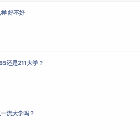
样 好不好
5还是211大学？
双一流大学吗？