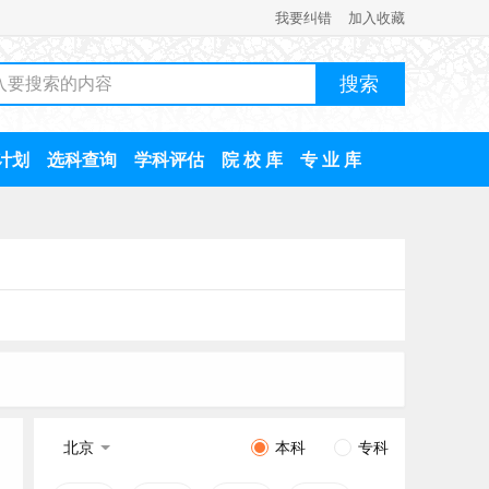
我要纠错
加入收藏
计划
选科查询
学科评估
院 校 库
专 业 库
北京
本科
专科