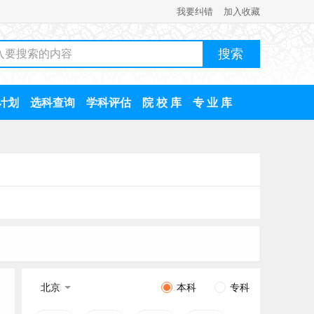
我要纠错
加入收藏
计划
选科查询
学科评估
院 校 库
专 业 库
北京
本科
专科