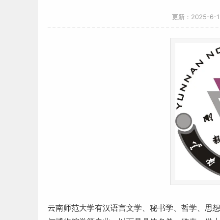
更新：2025-6-
云南
师范
大学有汉
语言
文学、秘书学、哲学、思