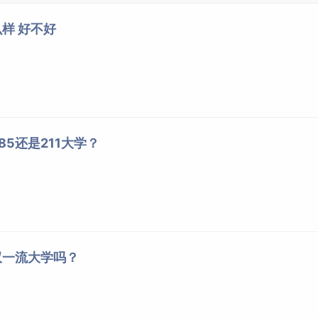
样 好不好
5还是211大学？
ity），简称“云师大”，坐落在云南省昆明市，由中华人民共和国教育部和
入选国家“中西部高校基础能力建设工程”重点建设高校、中国政
双一流大学吗？
生试点改革的三个地方高等师范院校之一、首批教育部来华留学
，全国第二批深化创新
创业
教育改革示范高校，被誉为“红土高原上