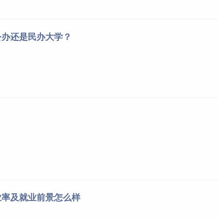
寅年）的国立西南联合大学师范学院；1950年国立昆明师范学院
。
公办还是民办大学？
业率及就业前景怎么样