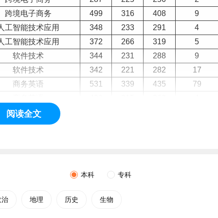
跨境电子商务
499
316
408
9
人工智能技术应用
348
233
291
4
人工智能技术应用
372
266
319
5
软件技术
344
231
288
9
软件技术
342
221
282
17
商务英语
531
339
435
79
商务英语
422
315
369
4
商务英语
447
335
391
4
阅读全文
社会体育
354
353
354
2
社会体育
495
367
431
45
市场营销
495
227
361
30
市场营销
500
248
374
20
本科
专科
室内艺术设计
468
252
360
28
网络营销与直播电商
288
232
260
4
政治
地理
历史
生物
网络营销与直播电商
448
277
363
9