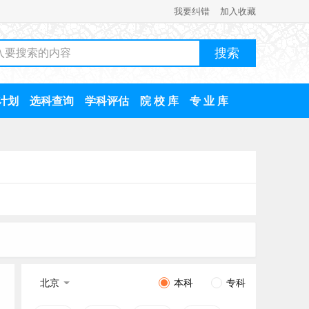
我要纠错
加入收藏
计划
选科查询
学科评估
院 校 库
专 业 库
北京
本科
专科