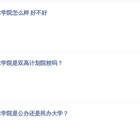
计算机应用技术
548
305
427
16
建设工程管理
546
478
512
2
学院怎么样 好不好
建筑室内设计
564
310
437
15
健康管理
538
427
483
4
跨境电子商务
496
377
437
4
人工智能技术应用
417
417
417
1
软件技术
571
312
442
11
术学院是双高计划院校吗？
商务英语
552
354
453
4
社会体育
529
228
379
9
市场营销
488
403
446
2
室内艺术设计
527
397
462
7
网络营销与直播电商
492
492
492
1
文化创意与策划
434
240
337
3
术学院是公办还是民办大学？
物联网应用技术
514
355
435
6
学前教育
578
361
470
30