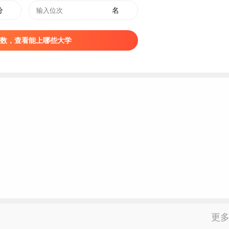
文化创意与策划
528
386
457
38
分
名
文化创意与策划
560
462
511
2
文化创意与策划
599
247
423
12
数，查看能上哪些大学
物联网应用技术
379
248
314
16
物联网应用技术
338
224
281
15
学前教育
587
432
510
167
大数据技术
477
285
381
8
大数据技术与会计
552
437
495
7
电子商务
569
391
480
13
动漫设计
542
296
419
12
工程造价
463
334
399
5
工商企业管理
533
515
524
2
广告艺术设计
496
298
397
4
护理
580
363
472
23
机电一体化技术
524
374
449
10
更