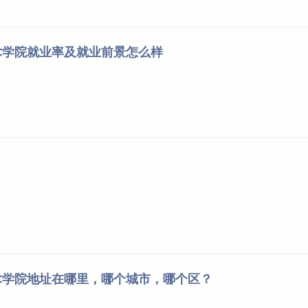
考试录取分数线
021年高职分类考试录取最高最低平均分
术学院就业率及就业前景怎么样
专业
最高分
最低分
平均分
录取人数
大数据技术
388
260
335
5
大数据技术
426
278
361
8
大数据技术
512
266
393
6
大数据与会计
508
351
407
60
大数据与会计
598
451
509
30
电子商务
420
252
302
20
电子商务
532
446
474
40
电子商务
556
406
487
35
动漫设计
528
241
377
45
动漫设计
539
412
473
12
术学院地址在哪里，哪个城市，哪个区？
工程造价
416
240
355
17
工程造价
563
353
484
18