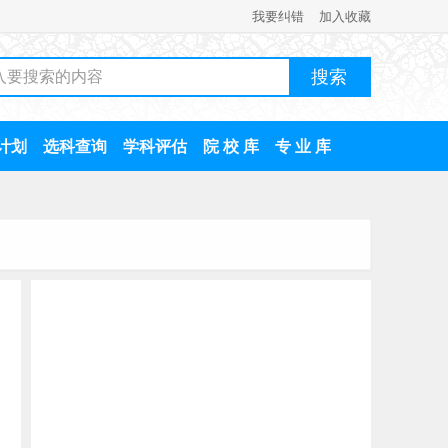
我要纠错
加入收藏
计划
选科查询
学科评估
院 校 库
专 业 库