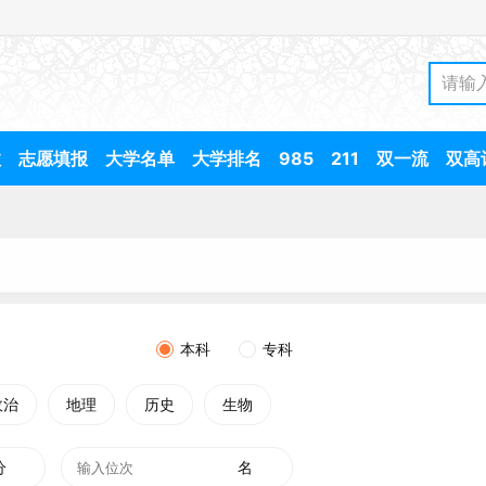
数
志愿填报
大学名单
大学排名
985
211
双一流
双高
本科
专科
政治
地理
历史
生物
分
名