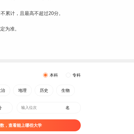
分不累计，且最高不超过20分。
规定为准。
本科
专科
政治
地理
历史
生物
分
名
数，查看能上哪些大学