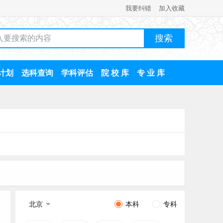
我要纠错
加入收藏
计划
选科查询
学科评估
院 校 库
专 业 库
北京
本科
专科