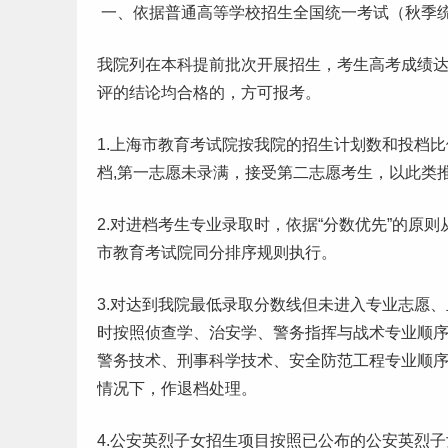
一、依据普通高等学
校招
生全国统一考试（秋季
我院列在
本科
提前批次开展招生，考生
高考
成绩
评的结论均合格的，方可报考。
1.上海市教育考试院按我院的招生计划数和投档
档,第一志愿未录满，接受第二志愿考生，以此类
2.对进档考生专业录取时，依据“分数优先”的原
市教育考试院同分排序规则执行。
3.对达到我院最低
录取分数线
但未进入专业志愿、
时按照侦查学、治安学、警务指挥与战术专业顺
警务技术、刑事科学技术、安全防范工程专业顺
情况下，作退档处理。
4.公安英烈子女招生项目按照已公布的公安英烈