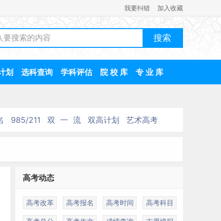
我要纠错
加入收藏
计划
选科查询
学科评估
院 校 库
专 业 库
名
985/211
双 一 流
双高计划
艺术高考
高考动态
高考改革
高考报名
高考时间
高考科目