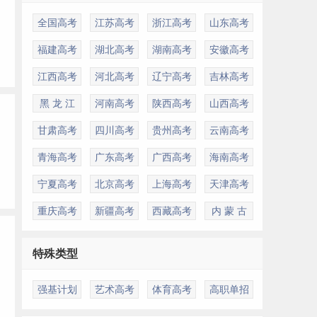
全国高考
江苏高考
浙江高考
山东高考
福建高考
湖北高考
湖南高考
安徽高考
江西高考
河北高考
辽宁高考
吉林高考
黑 龙 江
河南高考
陕西高考
山西高考
甘肃高考
四川高考
贵州高考
云南高考
青海高考
广东高考
广西高考
海南高考
宁夏高考
北京高考
上海高考
天津高考
重庆高考
新疆高考
西藏高考
内 蒙 古
特殊类型
强基计划
艺术高考
体育高考
高职单招