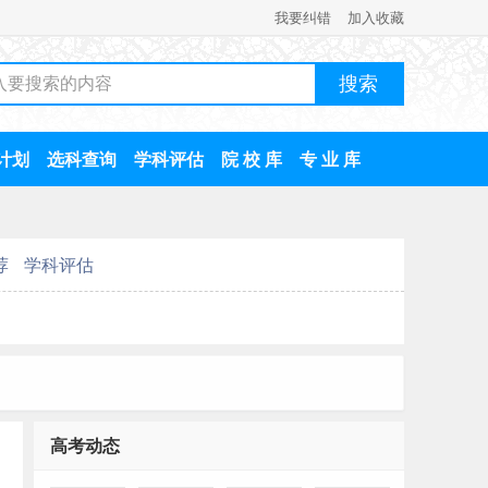
我要纠错
加入收藏
计划
选科查询
学科评估
院 校 库
专 业 库
荐
学科评估
高考动态