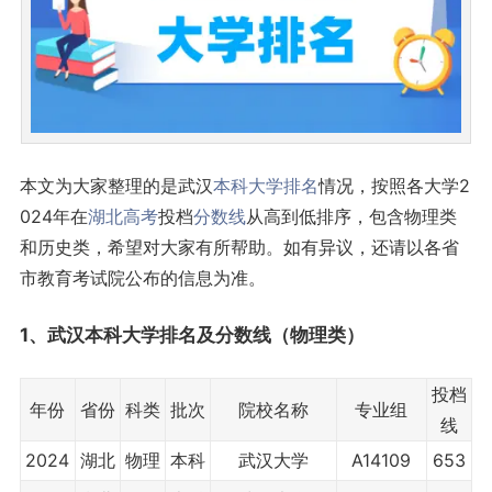
本文为大家整理的是武汉
本科
大学排名
情况，按照各大学2
024年在
湖北
高考
投档
分数线
从高到低排序，包含物理类
和历史类，希望对大家有所帮助。如有异议，还请以各省
市教育考试院公布的信息为准。
1、武汉
本科大学排名及分数线
（物理类）
投档
年份
省份
科类
批次
院校名称
专业组
线
2024
湖北
物理
本科
武汉大学
A14109
653