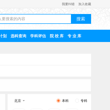
我要纠错
加入收藏
计划
选科查询
学科评估
院 校 库
专 业 库
北京
本科
专科