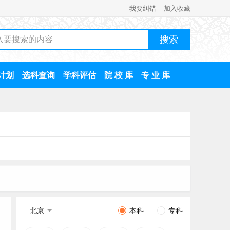
我要纠错
加入收藏
计划
选科查询
学科评估
院 校 库
专 业 库
北京
本科
专科