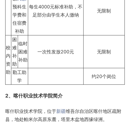
预科生
每生4000元标准补助，不
无限制
学费和
足部分由学生本人缴纳
住宿费
补助
困
临时
校
难
困难
一次性发放200元
无限制
内
补
补助
资
助
助
勤工助
约20个岗位
学
2、喀什职业技术学院简介
喀什职业技术学院，位于
新疆
维吾尔自治区喀什地区疏附
县，地处帕米尔高原东麓，塔里木盆地西缘绿洲。