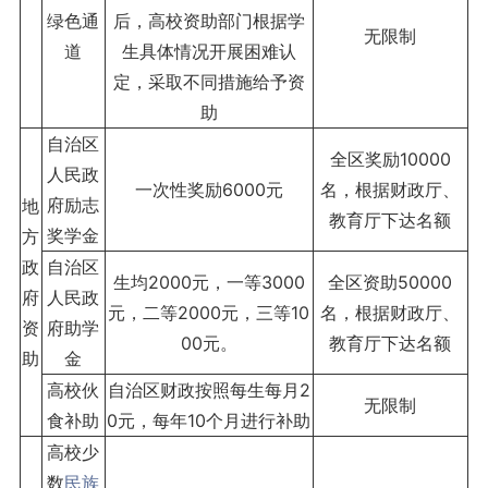
绿色通
后，高校资助部门根据学
无限制
道
生具体情况开展困难认
定，采取不同措施给予资
助
自治区
全区奖励10000
人民政
一次性奖励6000元
名，根据财政厅、
府励志
地
教育厅下达名额
奖学金
方
政
自治区
生均2000元，一等3000
全区资助50000
府
人民政
元，二等2000元，三等10
名，根据财政厅、
资
府助学
00元。
教育厅下达名额
助
金
高校伙
自治区财政按照每生每月2
无限制
食补助
0元，每年10个月进行补助
高校少
数
民族