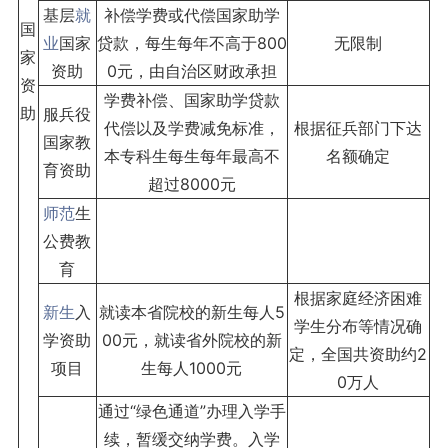
基层
就
补偿学费或代偿国家助学
国
业
国家
贷款，每生每年不高于800
无限制
家
资助
0元，由自治区财政承担
资
学费补偿、国家助学贷款
助
服兵役
代偿以及学费减免标准，
根据征兵部门下达
国家教
本专科生每生每年最高不
名额确定
育资助
超过8000元
师范
生
公费教
育
根据家庭经济困难
新生
入
就读本省院校的新生每人5
学生分布等情况确
学资助
00元，就读省外院校的新
定，全国共资助约2
项目
生每人1000元
0万人
通过“绿色通道”办理入学手
续，暂缓交纳学费。入学