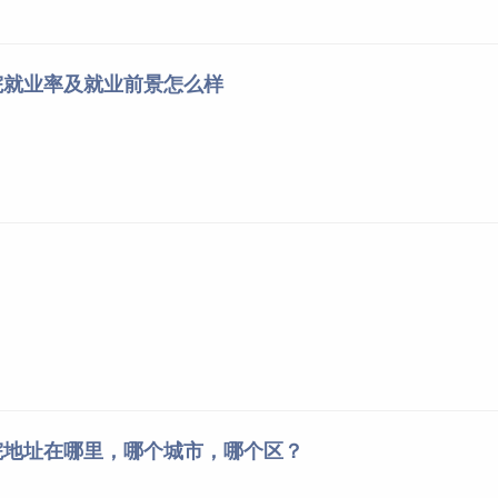
人信息真实准确，若存在虚假填报、隐瞒重要信息等弄虚作假行
资格或学籍，由此产生的一切后果由考生本人承担。
院就业率及就业前景怎么样
录取要求的，一经查出，我方有权取消其录取资格、入学资格或
院地址在哪里，哪个城市，哪个区？