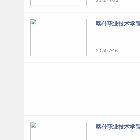
2026-4-25
考生报考时应当保证所提交的全部报考材料、个
的，我方有权取消其报考资格、录取资格、入学
喀什职业技术学
考生隐瞒身体健康状况或病史，导致不符合专业
籍，由此产生的后果由考生自行承担。
2024-7-16
标签：
喀什职业技术学院
喀什职业技术学