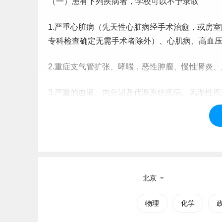
（一）患有下列疾病者，学校可以不予录取
1.严重心脏病（先天性心脏病经手术治愈，或房
专科检查确定无需手术者除外）、心肌病、高血
2.重症支气管扩张、哮喘，恶性肿瘤、慢性肾炎
3.严重的血液、内分泌及代谢系统疾病、风湿性疾
4.重症或难治性癫痫或其他神经系统疾病；严重
5.慢性肝炎病人并且肝功能不正常者（肝炎病原
6.结核病除下列情况外可以不予录取。
北京
（1）原发型肺结核、浸润性肺结核已硬结稳定；
物理
化学
（2）一切肺外结核（肾结核、骨结核、腹膜结核