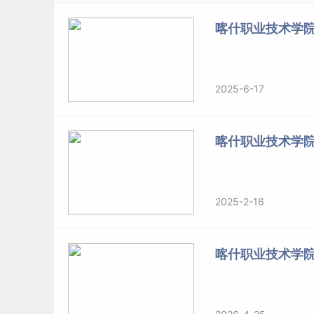
（三）患有下列疾病不宜就读的专业
喀什职业技术学院
根据《指导意见》第三部分及专业培养与
就业
的
见》第三部分第1、2、3条（主要脏器手术史、先天
度）、第6条（一眼失明另一眼矫正到4.8镜片度
2025-6-17
专业：临床医学、护理、医学检验技术、医学影
运动与管理、旅游管理、酒店管理与数字化运营
医。嗅觉迟钝、口吃、步态异常、驼背，面部疤
喀什职业技术学
舞表演、足球运动与管理。斜视、嗅觉迟钝、口
术、药学、中药学、婴幼儿托育服务与管理。考
殊要求，建议有严重运动损伤史或身体条件不适
2025-2-16
（四）其他
喀什职业技术学
未列入以上条款的其他专业，执行《普通高等学
了解自身身体状况，如有疑问可咨询学校招生委