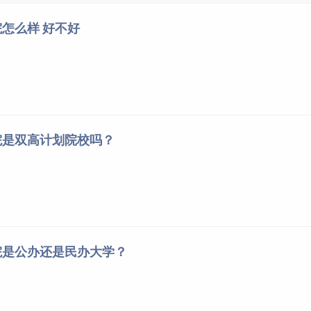
怎么样 好不好
实际情况，对以下情况，学校建议考生慎重报考。患有《指导意
性心脏病等）、第5条（任何一眼矫正到4.8镜片度数大于800
数大于400度）、第7条（听力障碍）所述情况者，不宜就读以下
像技术、药学、中药学、婴幼儿托育服务与管理、学前教育、足
、建筑工程技术、工程造价、市政工程技术、动物医学、畜牧兽
痕、血管瘤、黑色素痣、白癜风的，不宜就读专业：学前教育、
院是双高计划院校吗？
吃不宜就读专业：临床医学、护理、医学检验技术、医学影像技
虑到歌舞表演、足球运动与管理等专业对运动机能和身体条件的
合剧烈运动的考生慎重报考。
院是公办还是民办大学？
校招生体检工作指导意见》及相关补充规定。考生在报考前应充
员会办公室。