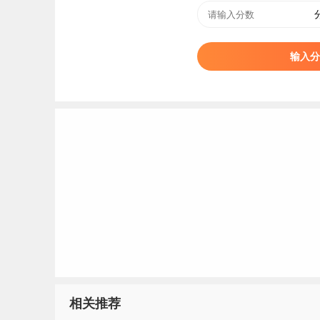
医院（或结核病防治所）专科检查无变化者；
（3）淋巴腺结核已临床治愈无症状者。
输入分
（二）患有下列疾病者，学校有关专业可不予录
轻度色觉异常（俗称色弱）不予录取的专业：临
幼儿托育服务与管理、学前教育、食品质量与安
色觉异常Ⅱ度（俗称色盲）不予录取的专业：除同
不能准确识别红、黄、绿、蓝、紫各种颜色中任
除同轻度色觉异常、色觉异常Ⅱ度两类列出专业外
术与管理。不能准确在显示器上识别红、黄、绿
业：
计算机
应用技术、大数据技术、人工智能技
相关推荐