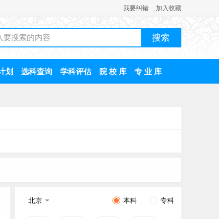
我要纠错
加入收藏
计划
选科查询
学科评估
院 校 库
专 业 库
北京
本科
专科