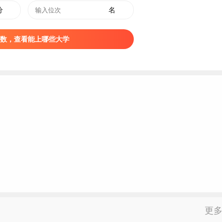
分
名
数，查看能上哪些大学
取
床医学、护理、医学检验技术、医学影像技术、药学、中药学、
全、园艺技术、动物医学、畜牧兽医、足球运动与管理。
轻度色觉异常外，还包括包装艺术设计、人物形象设计。
何一种颜色的导线、按键、信号灯、几何图形者不予录取的专业
，还包括大数据与会计、电子商务、现代物流管理、冷链物流技
、蓝、紫各种颜色中任何一种颜色的数码、字母者不予录取的专
术应用。
更