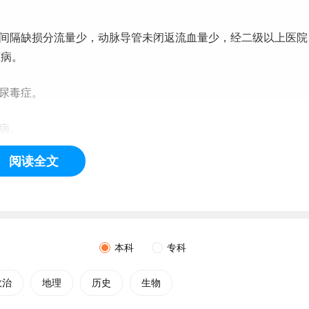
室间隔缺损分流量少，动脉导管未闭返流血量少，经
二级
以上医院
压病。
、尿毒症。
病。
阅读全文
精神病未治愈、精神活性物质滥用和依赖。
携带者但肝功能正常者除外）。
本科
专科
结核型胸膜炎已治愈或治愈后遗有胸膜肥厚者；
政治
地理
历史
生物
等）、血行性播散型肺结核治愈后一年以上未复发，经二级以上