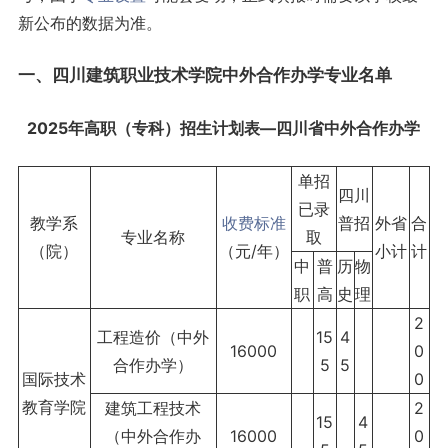
新公布的数据为准。
一、四川建筑职业技术学院中外合作办学
专业名单
2025年高职（专科）招生计划表—四川省
中外合作办学
单招
四川
已录
教学系
收费标准
普招
外省
合
专业名称
取
（院）
（元/年）
小计
计
中
普
历
物
职
高
史
理
2
工程造价（中外
15
4
16000
0
合作办学）
5
5
国际技术
0
教育学院
建筑工程技术
2
15
4
（中外合作办
16000
0