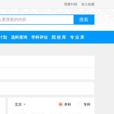
我要纠错
加入收藏
计划
选科查询
学科评估
院 校 库
专 业 库
北京
本科
专科