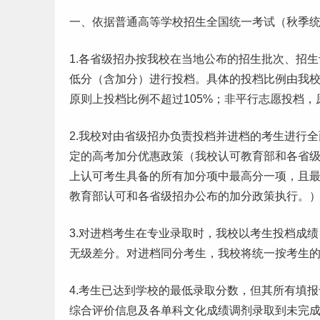
一、依据普通高等学
校招
生全国统一考试（秋季
1.各省级招办按我校在当地公布的招生批次、招
低分（含加分）进行投档。具体的投档比例由我
原则上投档比例不超过105%；非平行
志愿
投档，
2.我校对由省级招办负责投档并进档的考生进行
定的
高考
加分优惠政策（我校认可教育部和各省
上认可考生具备的所有加分项中最高分一项，且最
教育部认可和各省级招办公布的加分政策执行。
3.对进档考生在专业录取时，我校以考生投档成绩
无级差分。对进档同分考生，我校将统一按考生
4.考生已达到学校的最低录取分数，但其所有填
综合评价信息及各单科文化成绩调剂录取到未完