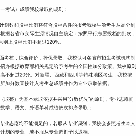
统一考试）成绩我校录取的规则：
生计划数和投档比例将符合投档条件的报考我校生源考生从高分到
校根据各省市实际生源情况自主确定：按照
平行志愿
投档的批次
原则上投档比例不超过120%。
全面考核，综合评价，择优录取。我校认可各省市招生考试机构制
级招办根据教育部相关规定给予考生的全国性加分政策。我校原
高不超过20分。对
新疆
、
西藏
和
四川
等特殊地区考生，我校按
）所加分数直接计入考生总成绩并作为专业录取依据。
（取整）为基本录取依据并采用“分数优先”的原则，专业志愿间
的数学、语文、外语单科成绩依次排序录取；
报专业志愿均不能满足的，若服从专业调剂，我校会参照考生本人
成计划的专业；若不服从专业调剂予以退档。