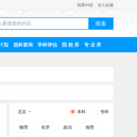
我要纠错
加入收藏
计划
选科查询
学科评估
院 校 库
专 业 库
北京
本科
专科
物理
化学
政治
地理