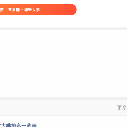
厦门大学
福建
数，查看能上哪些大学
福建医科大学
福建
厦门医学院
福建
南昌大学
江西
赣南医学院
江西
井冈山大学
江西
九江学院
江西
山东
大学
山东
潍坊医学院
山东
山东第一医科大学
山东
滨州医学院
山东
济宁医学院
山东
齐鲁医药学院
山东
更
青岛滨海学院
山东
青岛大学
山东
业大学排名一览表