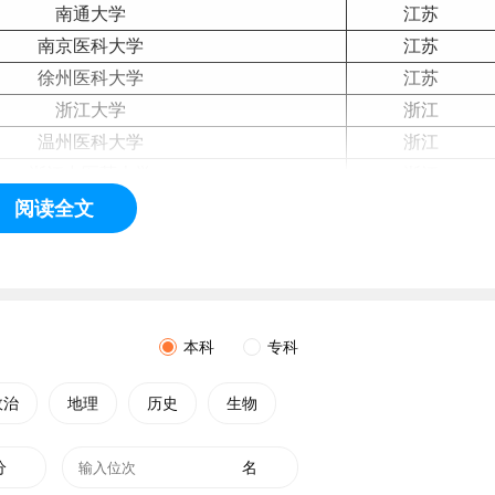
南通大学
江苏
南京医科大学
江苏
徐州医科大学
江苏
浙江
大学
浙江
温州医科大学
浙江
浙江中
医药
大学
浙江
阅读全文
杭州
师范
大学
浙江
湖州师范学院
浙江
丽水学院
浙江
宁波大学
浙江
杭州医学院
浙江
本科
专科
温州医科大学仁济学院
浙江
浙江中医药大学滨江学院
浙江
政治
地理
历史
生物
安徽
医科大学
安徽
蚌埠医学院
安徽
分
名
皖南医学院
安徽