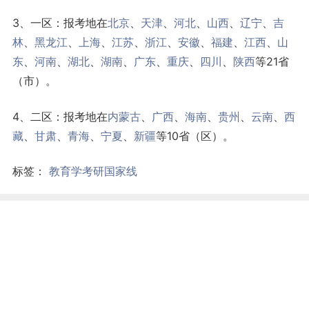
3、一区：报考地在
北京
、
天津
、
河北
、
山西
、
辽宁
、
吉
林
、
黑龙江
、
上海
、
江苏
、
浙江
、
安徽
、
福建
、
江西
、
山
东
、
河南
、
湖北
、
湖南
、
广东
、
重庆
、
四川
、
陕西
等21省
（市）。
4、二区：报考地在
内蒙古
、
广西
、
海南
、
贵州
、
云南
、
西
藏
、
甘肃
、
青海
、
宁夏
、
新疆
等10省（区）。
标签：
教育学考研国家线