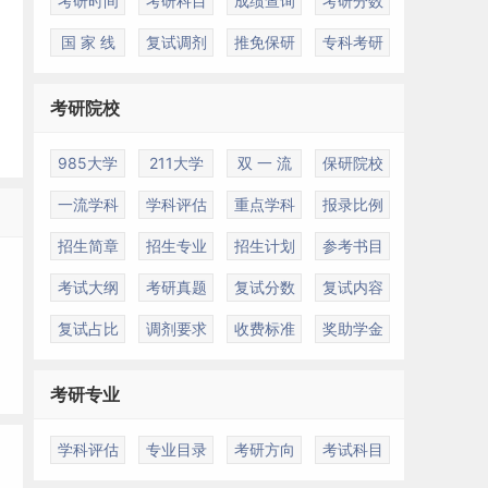
考研时间
考研科目
成绩查询
考研分数
国 家 线
复试调剂
推免保研
专科考研
考研院校
985大学
211大学
双 一 流
保研院校
一流学科
学科评估
重点学科
报录比例
招生简章
招生专业
招生计划
参考书目
考试大纲
考研真题
复试分数
复试内容
复试占比
调剂要求
收费标准
奖助学金
考研专业
学科评估
专业目录
考研方向
考试科目