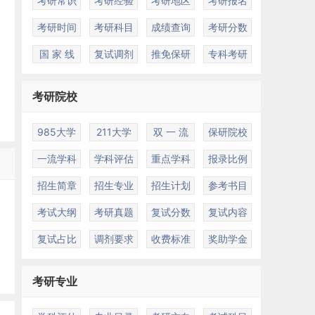
考研常识
考研经验
考研地区
考研报名
考研时间
考研科目
成绩查询
考研分数
国 家 线
复试调剂
推免保研
专科考研
考研院校
985大学
211大学
双 一 流
保研院校
一流学科
学科评估
重点学科
报录比例
招生简章
招生专业
招生计划
参考书目
考试大纲
考研真题
复试分数
复试内容
复试占比
调剂要求
收费标准
奖助学金
考研专业