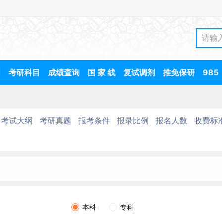
间
考研科目
成绩查询
国 家 线
复试调剂
推免保研
985
考试大纲
考研真题
报考条件
报录比例
报名人数
收费标
本科
专科