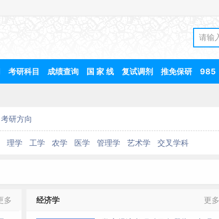
间
考研科目
成绩查询
国 家 线
复试调剂
推免保研
985
考研方向
理学
工学
农学
医学
管理学
艺术学
交叉学科
更多
经济学
更