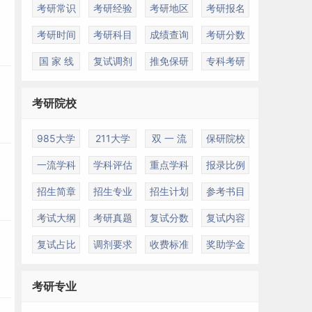
）
考研常识
考研经验
考研地区
考研报名
考研时间
考研科目
成绩查询
考研分数
国 家 线
复试调剂
推免保研
专科考研
）
考研院校
985大学
211大学
双 一 流
保研院校
一流学科
学科评估
重点学科
报录比例
招生简章
招生专业
招生计划
参考书目
考试大纲
考研真题
复试分数
复试内容
）
复试占比
调剂要求
收费标准
奖助学金
考研专业