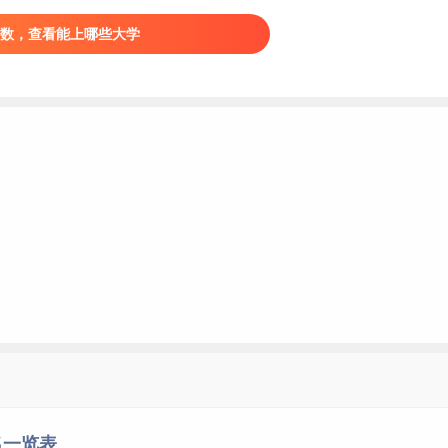
划”、“高等学校学科创新引智计划”，为
九校联盟
、松联盟、中国
院联盟、亚洲大学联盟、东亚研究型大学协会、国际研究型大学
数，查看能上哪些大学
世纪学术联盟、东亚四大学论坛、国际公立大学论坛、中俄综合
师大学堂，是中国近现代第一所国立综合性大学，创办之初也是国
。1937年迁至长沙，与国立清华大学和私立南开大学组成国立长
合大学。1946年返回北平。1952年成为以文理基础学科为主的
0年与原北京医科大学合并，组建为新的北京大学。
称“清华”，位于北京市海淀区，是中华人民共和国教育部直属的全国重点大
选“2011计划”、“珠峰计划”、“
强基计划
”、“111计划”，为九校联
大学联盟、环太平洋大学联盟、中俄综合性大学联盟 、清华—剑
和科学技术研究的基地，被誉为“红色工程师的摇篮”。
名一览表