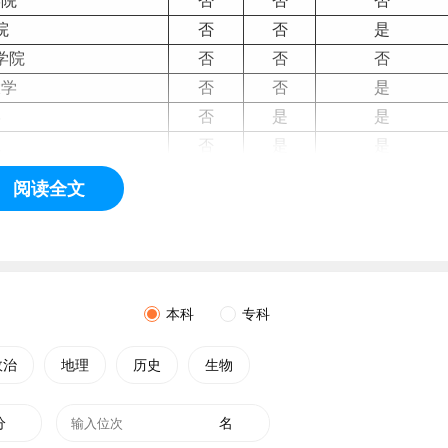
学院
否
否
否
院
否
否
是
学院
否
否
否
大学
否
否
是
学
否
是
是
院
否
是
是
院
否
否
是
阅读全文
院
否
否
是
院
否
否
是
学
否
是
是
否
否
是
本科
专科
政治
地理
历史
生物
“北大”，位于北京市海淀区，是中华人民共和国教育部直属的全国重点大
分
名
入选“学位授权自主审核单位”、“基础学科拔尖学生培养试验计划”、“基