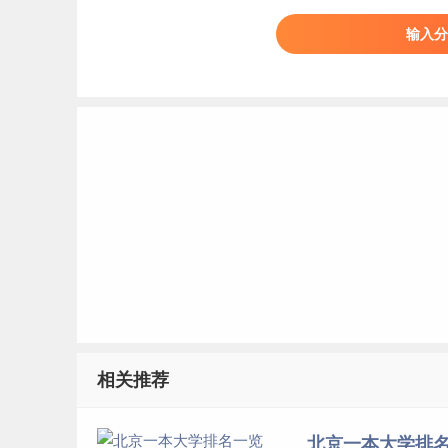
础学科招生改革试点”、“高等学校创新能力提升计
大学校长联谊会、京港大学联盟、全球大学高研
输入分
盟、环太平洋大学联盟、全球大学校长论坛、21
性大学联盟成员。
北京大学创立于1898年维新变法之际，初名京
家最高教育行政机关。1912年改为国立北京大学
沙临时大学，1938年迁至昆明，更名为国立西南联
综合性大学，并自北京沙滩等地迁至现址。200
清华大学
清华大学（Tsinghua University），简
学，位列国家“双一流”、“985工程”、“211工程”，入
相关推荐
盟（C9）、松联盟、中国大学校长联谊会、亚洲
桥—MIT低碳大学联盟成员、中国高层次人才培养
北京一本大学排