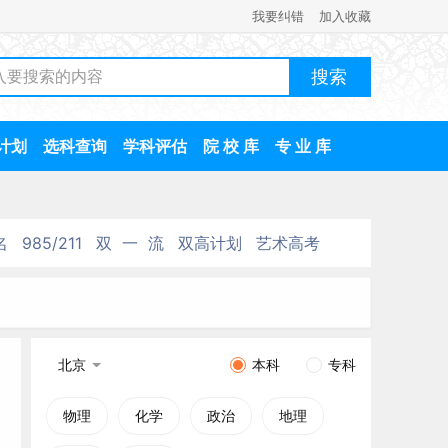
我要纠错
加入收藏
计划
选科查询
学科评估
院 校 库
专 业 库
名
985/211
双 一 流
双高计划
艺术高考
北京
本科
专科
物理
化学
政治
地理