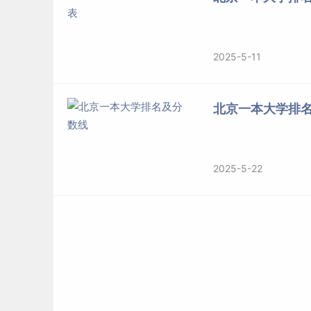
学校前身清华学堂始建于1911年，校名“清华”
资金源于1908年美国退还的部分庚子赔款。1912
争全面爆发后，南迁长沙，与国立北京大学、私立
2025-5-11
西南联合大学。1946年迁回清华园。1949年
52年院系调整后成为多科性工业大学。1978年
北京一本大学排
中国人民大学
中国人民大学（Renmin University of 
2025-5-22
家“双一流”、“211工程”、“985工程”，为
联盟成员，入选国家“强基计划”、“111计划”、“
划、国家建设高水平大学公派
研究生
项目、新工
以人文社会科学为主的综合性研究型全国重点大
学校前身是1937年成立的陕北公学，以及后来的华
民政府政务院通过了《关于成立中国人民大学的决定