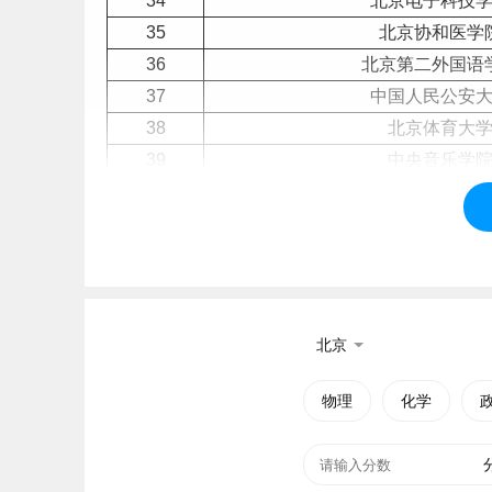
34
北京电子科技
35
北京协和医学
36
北京第二外国语
37
中国人民公安
38
北京
体育
大
39
中央音乐学
40
中国音乐学
41
中央美术学
42
中央戏剧学
43
华北电力大
44
外交学院
北京
北京大学
物理
化学
北京大学（Peking University），简称
学，位列“双一流”、“211工程”、“985工程”，