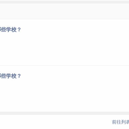
大学。1954年，被确定为以社会科学为主的综合大学和首批全
学；2017年入选国家“双一流”建设名单。
哪些学校？
哪些学校？
前往列