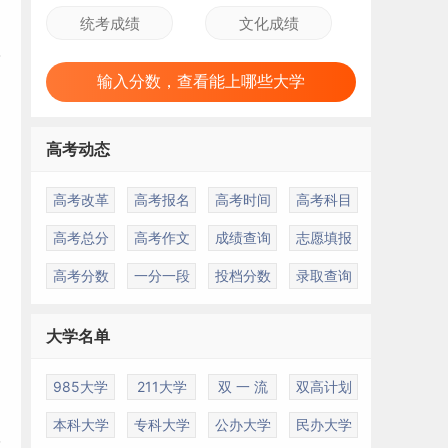
输入分数，查看能上哪些大学
高考动态
高考改革
高考报名
高考时间
高考科目
高考总分
高考作文
成绩查询
志愿填报
高考分数
一分一段
投档分数
录取查询
大学名单
985大学
211大学
双 一 流
双高计划
内
本科大学
专科大学
公办大学
民办大学
学