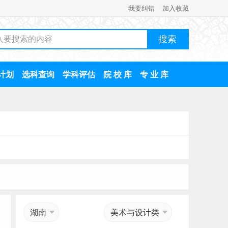
我要纠错
加入收藏
计划
选科查询
学科评估
院 校 库
专 业 库
湖南
美术与设计类