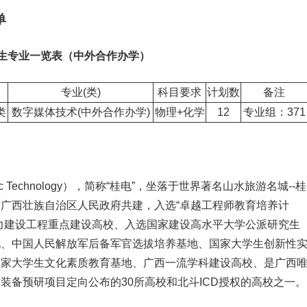
单
生专业一览表（
中外合作办学
）
专业(类)
科目要求
计划数
备注
类
数字媒体技术(中外合作办学)
物理+化学
12
专业组：371
ctronic Technology），简称“桂电”，坐落于世界著名山水旅游名城--桂
广西壮族自治区人民政府共建，入选“卓越工程师教育培养计
力建设工程重点建设高校、入选国家建设高水平大学公派
研究生
地、中国人民解放军后备军官选拔培养基地、国家
大学生
创新性
国家大学生文化素质教育基地、广西
一流学科
建设高校、是广西
装备预研项目定向公布的30所高校和北斗ICD授权的高校之一。