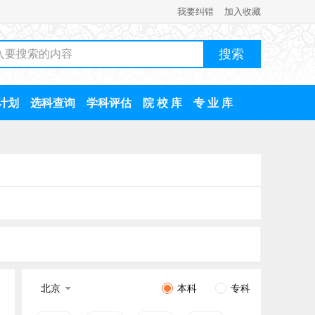
我要纠错
加入收藏
计划
选科查询
学科评估
院 校 库
专 业 库
北京
本科
专科