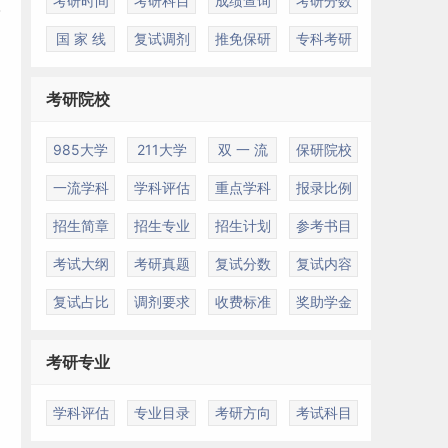
考研时间
考研科目
成绩查询
考研分数
国 家 线
复试调剂
推免保研
专科考研
考研院校
985大学
211大学
双 一 流
保研院校
一流学科
学科评估
重点学科
报录比例
招生简章
招生专业
招生计划
参考书目
考试大纲
考研真题
复试分数
复试内容
复试占比
调剂要求
收费标准
奖助学金
考研专业
学科评估
专业目录
考研方向
考试科目