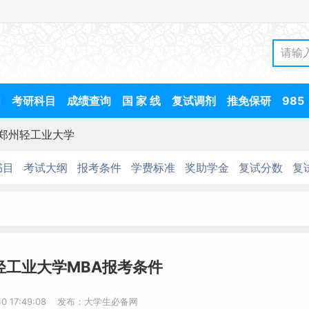
间
考研科目
成绩查询
国 家 线
复试调剂
推免保研
985
郑州轻工业大学
书目
考试大纲
报考条件
学费标准
奖助学金
复试分数
复
轻工业大学MBA报考条件
-10 17:49:08 发布：大学生必备网