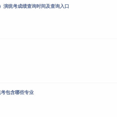
导）演统考成绩查询时间及查询入口
)演类(服装表演方向)
段人数
累计人数
3
24
6
30
3
33
4
37
4
41
5
46
5
51
5
56
6
62
统考包含哪些专业
8
70
9
79
12
91