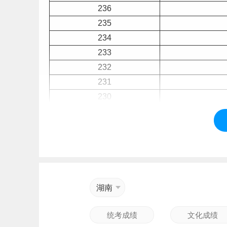
236
235
234
233
232
231
230
229
228
227
226
225
224
湖南
223
222