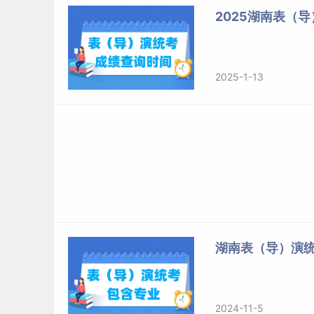
2025湖南表（
表(导
成绩
本
2025-1-13
268
267
265
264
263
262
261
260
259
湖南表（导）演
258
257
256
2024-11-5