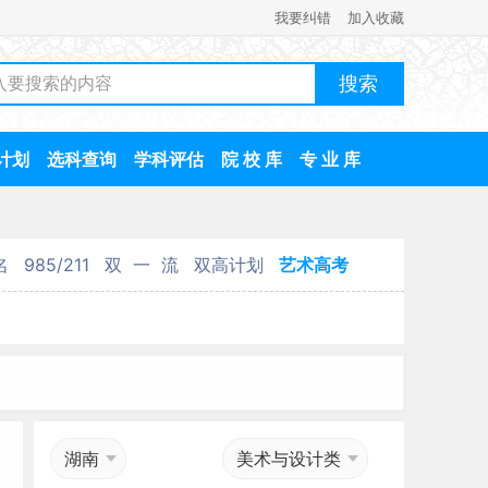
我要纠错
加入收藏
计划
选科查询
学科评估
院 校 库
专 业 库
名
985/211
双 一 流
双高计划
艺术高考
湖南
美术与设计类