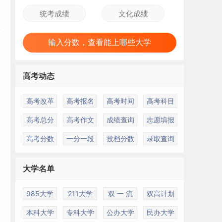
输入分数，查看能上哪些大学
高考动态
高考改革
高考报名
高考时间
高考科目
高考总分
高考作文
成绩查询
志愿填报
高考分数
一分一段
投档分数
录取查询
大学名单
985大学
211大学
双 一 流
双高计划
本科大学
专科大学
公办大学
民办大学