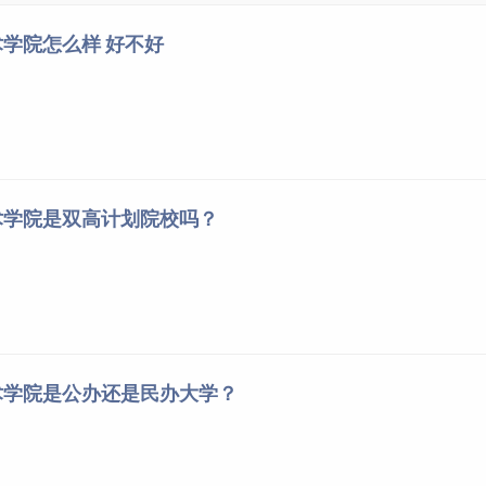
学院怎么样 好不好
学校始建于1956年。2000年，升格为高等职业技术学院，改
入选为教育部第二批现代学徒制试点单位。
术学院是双高计划院校吗？
术学院是公办还是民办大学？