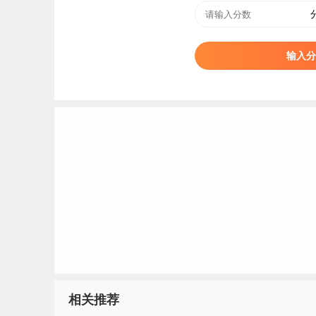
34
35
输入分
36
37
38
39
40
酒
41
42
二、克拉玛依职业技术学院简介
克拉玛依职业技术学院（Karamay Vocational 
相关推荐
等院校，位于
新疆
维吾尔自治区克拉玛依，学校