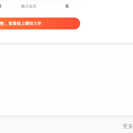
数字媒体技术
专科
分
名
大数据技术
专科
数，查看能上哪些大学
云计算技术应用
专科
大数据与会计
专科
电子商务
专科
旅游管理
专科
店管理与数字化运营
专科
休闲服务与管理
专科
陶瓷设计与工艺
专科
& Technical College）是一所以工科为主、工文兼备的国家普通高
更
为国家示范性高职院校、新疆石油石化职教园区理事长单位。