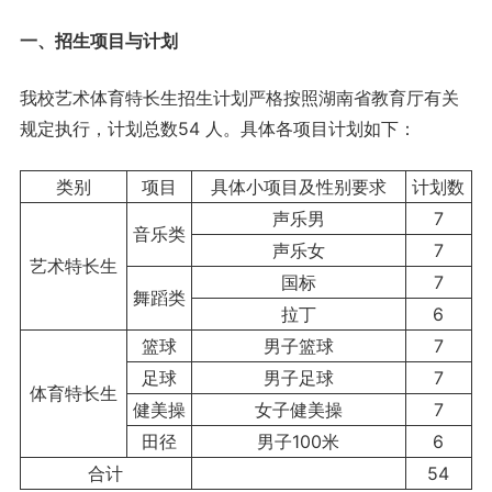
一、招生项目与计划
我校艺术体育特长生招生计划严格按照湖南省教育厅有关
规定执行，计划总数54 人。具体各项目计划如下：
类别
项目
具体小项目及性别要求
计划数
声乐男
7
音乐类
声乐女
7
艺术特长生
国标
7
舞蹈类
拉丁
6
篮球
男子篮球
7
足球
男子足球
7
体育特长生
健美操
女子健美操
7
田径
男子100米
6
合计
54