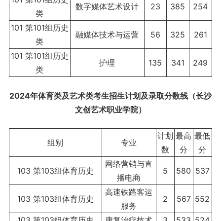
数字媒体艺术设计
23
385
254
类
101 第101组历史
融媒体技术与运营
56
325
261
类
101 第101组历史
护理
135
341
249
类
2024年体育类及艺术类考生招生计划及录取分数线（长沙
文创艺术职业学院）
计划
最高
最低
组别
专业
数
分
分
网络营销与直
103 第103组体育历史
5
580
537
播电商
高速铁路客运
103 第103组体育历史
2
567
552
服务
103 第103组体育历史
康复治疗技术
3
533
524