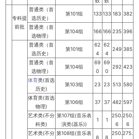
数
数
普通类（首
第101组
133
133
183
382
专科提
选历史）
前批
普通类（首
第104组
166
166
235
396
选物理）
普通类（首
62
62
第101组
249
385
选历史）
4
4
普通类（首
69
69
第104组
292
423
选物理）
0
0
体育
类(首选
第103组
23
23
513
580
历史)
体育类(首选
第106组
37
37
482
597
物理)
艺术类(不分
第107组(音乐表
250.
250.
1
1
科类)
演类(器乐))
6
6
艺术类(不分
第108组(音乐表
250.
275.
8
8