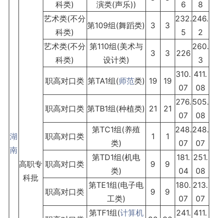
科类)
演类(声乐))
6
8
艺术类(不分
232.
246.
第109组(舞蹈类)
3
3
科类)
5
2
艺术类(不分
第110组(美术与
260.
3
3
226
科类)
设计类)
3
310.
411.
职高对口类
第TA1组(
师范
类)
19
19
07
08
276.
505.
职高对口类
第TB1组(种植类)
21
21
07
08
第TC1组(养殖
248.
248.
湖
职高对口类
1
1
类)
07
07
南
第TD1组(机电
181.
251.
高职专
职高对口类
9
9
类)
04
08
科批
第TE1组(电子电
180.
213.
职高对口类
9
9
工类)
07
07
第TF1组(
计算机
241.
411.