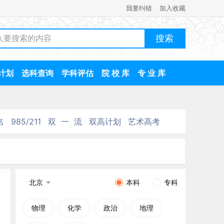
我要纠错
加入收藏
计划
选科查询
学科评估
院 校 库
专 业 库
名
985/211
双 一 流
双高计划
艺术高考
北京
本科
专科
物理
化学
政治
地理