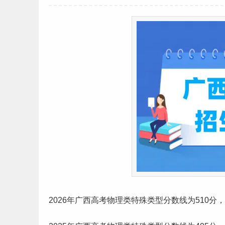
2026年
广西
高考
物理类特殊类型
分数线
为510分