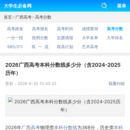
大学生必备网
菜单
>
>
首页
广西高考
高考分数
高考政策
高考报名
高考时间
成绩查询
高考分数
一分一段
投档分数
志愿填报
大学名单
大学排名
985/211
双 一 流
双高计划
艺术高考
2026广西高考本科分数线多少分（含2024-2025
历年）
更新：2026-6-25 15:45:22
我要纠错
2026年
广西
高考
物理类
本科
分数线
为368分，历史类
本科