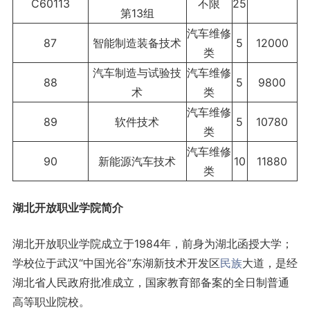
C60113
不限
25
第13组
汽车维修
87
智能制造装备技术
5
12000
类
汽车制造与试验技
汽车维修
88
5
9800
术
类
汽车维修
89
软件技术
5
10780
类
汽车维修
90
新能源汽车技术
10
11880
类
湖北开放职业学院简介
湖北开放职业学院成立于1984年，前身为湖北函授大学；
学校位于武汉“中国光谷”东湖新技术开发区
民族
大道，是经
湖北省人民政府批准成立，国家教育部备案的全日制普通
高等职业院校。