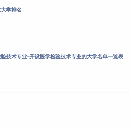
业大学排名
分子生物学
检验技术专业-开设医学检验技术专业的大学名单一览表
个
二级
学科，生物化学是研究生物机体的化学组成和生命过程中
大分子的结构与功能及其相互关系为中心，以数学、物理学、化
上研究生命现象和生命过程的活动规律。生物化学与分子生物学