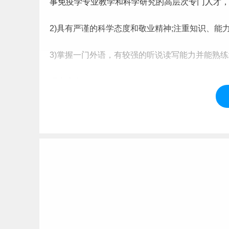
事免疫学专业教学和科学研究的高层次专门人才
2)具有严谨的科学态度和敬业精神;注重知识、能
3)掌握一门外语，有较强的听说读写能力并能熟
研究方向
01分子免疫；
02肿瘤免疫；
03移植免疫；
04感染免疫。
推荐院校