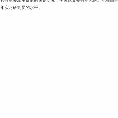
行具有重要应用价值的课题研究，学位论文要有新见解。能在高
高年
实习
研究员的水平。