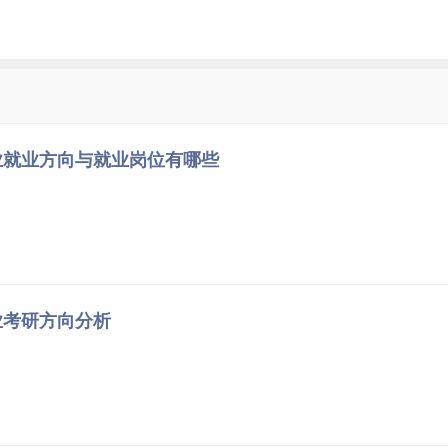
大学、复旦大学、华中科技大学、南方医科大学、
四川
大学、
浙
学等。
断学
业就业方向与就业岗位有哪些
学学科下的一个耳机学科，是现代实验室科学技术与临床医学在
多技术、多学科交叉的具有其独特应用目标的学科。
业考研方向分析
很好，要么转行，主要是毕业生的水平良莠不齐，再加上此专业
对口的工作。再有就是此行业的从业人员更新换代的周期较长，