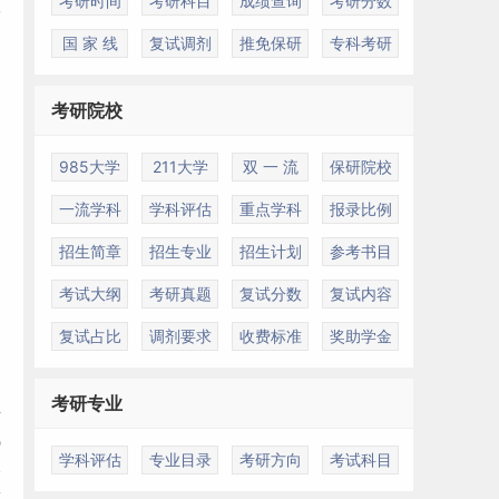
考研时间
考研科目
成绩查询
考研分数
国 家 线
复试调剂
推免保研
专科考研
考研院校
985大学
211大学
双 一 流
保研院校
一流学科
学科评估
重点学科
报录比例
招生简章
招生专业
招生计划
参考书目
更
考试大纲
考研真题
复试分数
复试内容
复试占比
调剂要求
收费标准
奖助学金
考研专业
生
试
学科评估
专业目录
考研方向
考试科目
本