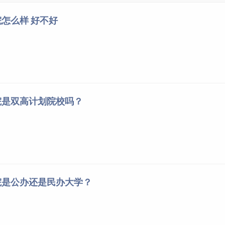
康复治疗技术
怎么样 好不好
大数据与会计
电子商务
现代物流管理
旅游管理
酒店管理与数字化运营
院是双高计划院校吗？
环境艺术设计
书画艺术
广告艺术设计
早期教育
院是公办还是民办大学？
学前教育
音乐教育
社会
体育