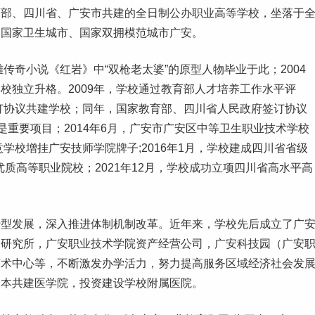
育部、
四川
省、广安市共建的全日制公办职业高等学校，坐落于
、国家卫生城市、国家双拥模范城市广安。
雄传奇小说《红岩》中“双枪老太婆”的原型人物
毕业
于此；2004
校独立升格。2009年，学校通过教育部人才培养
工作
水平评
签订协议共建学校；同年，国家教育部、四川省人民政府签订协议
是重要项目；2014年6月，广安市广安区中等卫生职业技术学校
学校增挂广安技师学院牌子;2016年1月，学校建成四川省省级
优质高等职业院校；2021年12月，学校
成功
立项四川省高水平高
转型发展，深入推进体制机制改革。近年来，学校先后成立了广
价研究所，广安职业技术学院资产经营公司，广安科技园（广安
艺术
中心等，不断激发办学活力，
努力
提高服务区域经济社会发
资本共建医学院，投资建设学校附属医院。