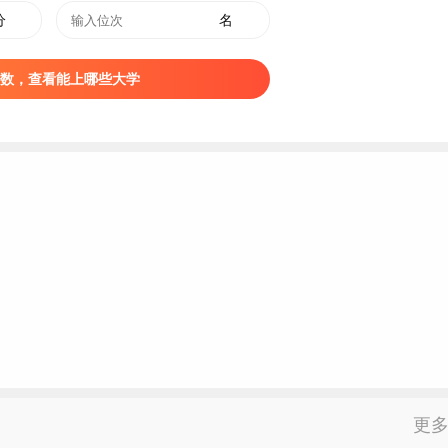
分
名
分析检验技术
化工智能制造技术
数，查看能上哪些大学
汽车检测与维修技术
物联网应用技术
应用电子技术
计算机
应用技术
信息安全技术应用
动漫制作技术
临床医学
护理
药学
医学检验技术
更