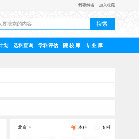
我要纠错
加入收藏
计划
选科查询
学科评估
院 校 库
专 业 库
北京
本科
专科