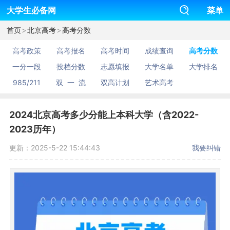
大学生必备网
菜单
>
>
首页
北京高考
高考分数
高考政策
高考报名
高考时间
成绩查询
高考分数
一分一段
投档分数
志愿填报
大学名单
大学排名
985/211
双 一 流
双高计划
艺术高考
2024北京高考多少分能上本科大学（含2022-
2023历年）
更新：2025-5-22 15:44:43
我要纠错