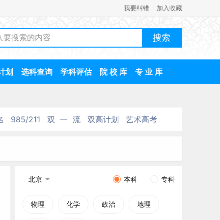
我要纠错
加入收藏
计划
选科查询
学科评估
院 校 库
专 业 库
名
985/211
双 一 流
双高计划
艺术高考
北京
本科
专科
物理
化学
政治
地理