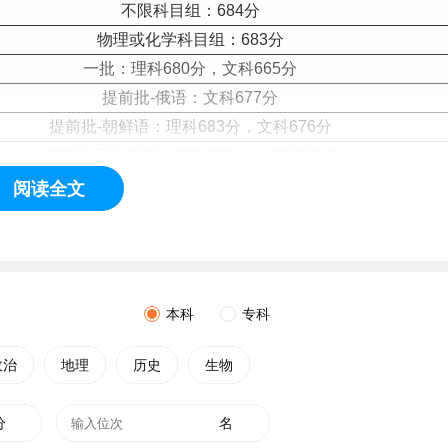
不限科目组：684分
物理或化学科目组：683分
一批：理科680分，文科665分
提前批-俄语：文科677分
提前批-朝鲜语：理科683分，文科676分
提前批-阿拉伯语：理科682分，文科678分
提前批-日语：理科684分，文科676分
阅读全文
提前批-西班牙语：理科684分，文科678分
提前批-德语：理科685分，文科677分
提前批-法语：理科685分，文科678分
提前批-葡萄牙语：文科677分
本科
专科
提前批-印度尼西亚语：文科678分
一批：理科686分，文科679分
政治
地理
历史
生物
提前批-泰语：文科675分
提前批--法语：理科670分，文科661分
分
名
一批：理科671分，文科660分