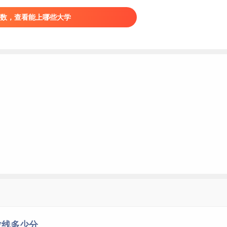
提前批--印地语：文科659分
数，查看能上哪些大学
提前批--菲律宾语：文科658分
提前批--乌尔都语：文科659分
提前批--俄语：文科660分
提前批--朝鲜语：理科667分，文科659分
提前批--阿拉伯语：理科667分，文科660分
提前批--西班牙语：理科668分，文科662分
提前批--日语：理科669分，文科662分
提前批--德语：理科670分，文科662分
一批：理科678分，文科673分
一批：理科693分，文科671分
数线多少分