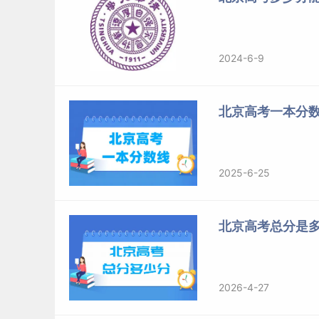
2013
北京
理科
2012
北京
理科
2011
北京
理科
2024-6-9
2010
北京
理科
北京高考一本分
7、2010-2018北京二批分数线+2019
2010-2016年为北京本科二批分数线文科，2
2025-6-25
019年为北京一批与本科二批合并后的本科普通
年份
考生地区
文理分
北京高考总分是
2019
北京
文科
2018
北京
文科
2017
北京
文科
2026-4-27
2016
北京
文科
2015
北京
文科