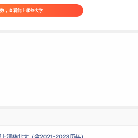
型招生控制分数线
526分
数，查看能上哪些大学
本科录取控制分数线
316分
控制分数线
（体育成绩60分）
300分
北京本科批分数线【历年理科】
017年为北京本科二批和本科三批合并为本科二批后的分数线理科，2
批分数线理科。
批次名称
批次分数线
本科普通批（一批二批合并）
423
本科二批（二批三批合并）
432
本科二批（二批三批合并）
439
本科二批
494
本科二批
495
清华北大（含2021-2023历年）
本科二批
495