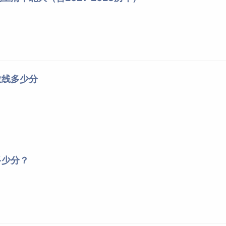
本科二批
505
本科二批
433
本科二批
435
本科二批
441
数线多少分
北京本科批分数线【历年文科】
017年为北京本科二批和本科三批合并为本科二批后的分数线文科，2
批分数线文科。
科
批次名称
批次分数线
多少分？
本科普通批（一批二批合并）
480
本科二批（二批三批合并）
488
本科二批（二批三批合并）
468
本科二批
532
本科二批
527