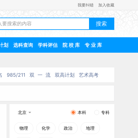
我要纠错
加入收藏
计划
选科查询
学科评估
院 校 库
专 业 库
名
985/211
双 一 流
双高计划
艺术高考
北京
本科
专科
物理
化学
政治
地理