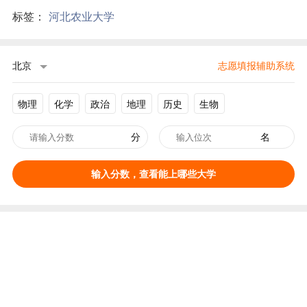
培养计划”，是教育部100所“中西部高校基础能力建设工
程”高校。
河北农业大学的前身是光绪二十八年（1902年）创立的直
隶农务学堂；1912年改为直隶公立农业专门学校；1921年
直隶公立农业专门学校、医务学堂，还有法律、法政、高
等
师范
等学堂合并，组成河北大学；1931年河北大学解
散，河北省立农学院独立办学；1958年河北农学院更名为
河北农业大学；1995年与原河北林学院合并组建为新的河
北农业大学。
标签：
河北农业大学
北京
志愿填报辅助系统
物理
化学
政治
地理
历史
生物